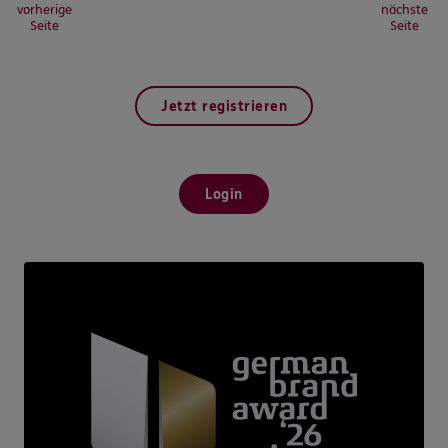
vorherige
nächste
Seite
Seite
Jetzt registrieren
Login