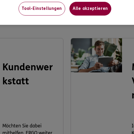
Tool-Einstellungen
Alle akzeptieren
s könnte Sie auch interessier
Kundenwer
kstatt
Möchten Sie dabei
I
mithelfen, ERGO weiter
K