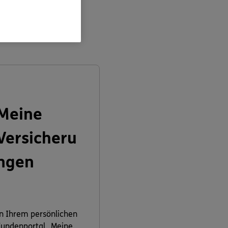
en:
Meine
Versicheru
ngen
n Ihrem persönlichen
undenportal „Meine