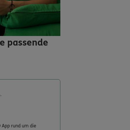
ie passende
.
O App rund um die