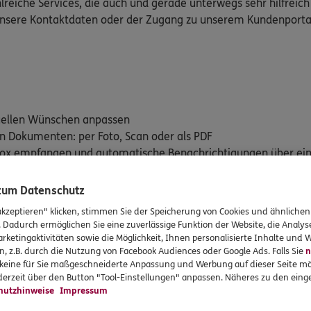
lreiche Services, die auch und gerade unterwegs sehr hilfreich
 unsere Kontaktdaten oder der Zugang zu unserem Kundenporta
duellen Wünschen anpassen
on Dokumenten: per Foto, Scan oder als PDF
stbox empfangen und automatische Benachrichtigungen über ei
en versicherten Leistungen im Blick behalten mit "Mein Vertra
 zum Datenschutz
rte: E-Rezept und Elektronische Patientenakte (ePA)
akzeptieren" klicken, stimmen Sie der Speicherung von Cookies und ähnlichen
. Dadurch ermöglichen Sie eine zuverlässige Funktion der Website, die Analy
rketingaktivitäten sowie die Möglichkeit, Ihnen personalisierte Inhalte und
n, z.B. durch die Nutzung von Facebook Audiences oder Google Ads. Falls Sie
n
dem iTunes App Store (iOS) oder Google Play Store (Android) her
r keine für Sie maßgeschneiderte Anpassung und Werbung auf dieser Seite mö
erzeit über den Button "Tool-Einstellungen" anpassen. Näheres zu den einge
hutzhinweise
Impressum
für iOS downloaden