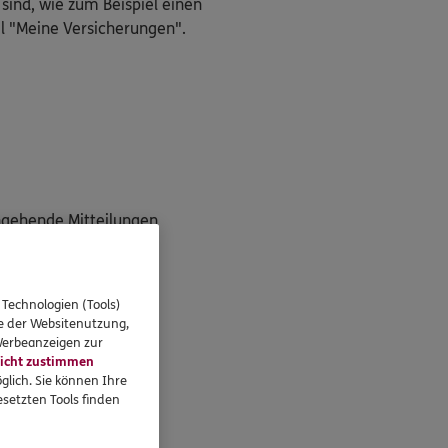
 sind, wie zum Beispiel einen
l "Meine Versicherungen".
ngehende Mitteilungen
g"
 Technologien (Tools)
se der Websitenutzung,
 Werbeanzeigen zur
icht zustimmen
unter!
glich. Sie können Ihre
setzten Tools finden