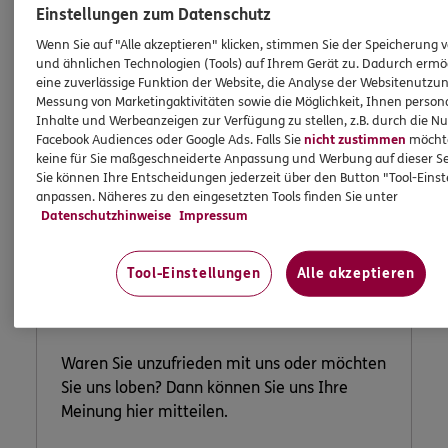
Einstellungen zum Datenschutz
Wenn Sie auf "Alle akzeptieren" klicken, stimmen Sie der Speicherung 
und ähnlichen Technologien (Tools) auf Ihrem Gerät zu. Dadurch ermö
eine zuverlässige Funktion der Website, die Analyse der Websitenutzun
Messung von Marketingaktivitäten sowie die Möglichkeit, Ihnen persona
Inhalte und Werbeanzeigen zur Verfügung zu stellen, z.B. durch die N
Facebook Audiences oder Google Ads. Falls Sie
nicht zustimmen
möchten
keine für Sie maßgeschneiderte Anpassung und Werbung auf dieser Se
Sie können Ihre Entscheidungen jederzeit über den Button "Tool-Eins
anpassen. Näheres zu den eingesetzten Tools finden Sie unter
Datenschutzhinweise
Impressum
Lob und
Beschwerde
Tool-Einstellungen
Alle akzeptieren
Waren Sie unzufrieden mit uns oder möchten
Sie uns loben? Dann können Sie uns Ihre
Meinung hier mitteilen.