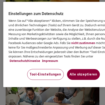
Einstellungen zum Datenschutz
Unfallversicherung
Wenn Sie auf "Alle akzeptieren" klicken, stimmen Sie der Speicherung 
Weil "Kann passieren" schnell passiert ist.
und ähnlichen Technologien (Tools) auf Ihrem Gerät zu. Dadurch ermö
eine zuverlässige Funktion der Website, die Analyse der Websitenutzun
Über 70 % der Unfälle passieren zu Hause und in
Messung von Marketingaktivitäten sowie die Möglichkeit, Ihnen persona
Inhalte und Werbeanzeigen zur Verfügung zu stellen, z.B. durch die N
der Freizeit. Besser gleich absichern! Lassen Sie
Facebook Audiences oder Google Ads. Falls Sie
nicht zustimmen
möchten
sich jetzt unverbindlich zur ERGO
keine für Sie maßgeschneiderte Anpassung und Werbung auf dieser Se
Unfallversicherung beraten.
Sie können Ihre Entscheidungen jederzeit über den Button "Tool-Eins
anpassen. Näheres zu den eingesetzten Tools finden Sie unter
Datenschutzhinweise
Impressum
Mehr erfahren
Tool-Einstellungen
Alle akzeptieren