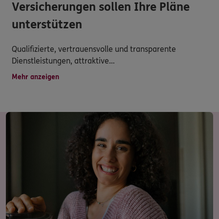
Versicherungen sollen Ihre Pläne
unterstützen
Qualifizierte, vertrauensvolle und transparente
Dienstleistungen, attraktive
Versicherungsprodukte,persönliche Betreuung, schnelle
Mehr anzeigen
Schadensregulierung und vielseitigerService werden
hier groß geschrieben.
Versichern heißt verstehen! Deshalb entwickeln wir
unser Angebot für Sie immer weiter.
Haben Sie dennoch Fragen zu unserem Produkt- und
Serviceangebot?
Dann nehmen Sie Kontakt zu uns auf.
Wir freuen uns auf Sie.