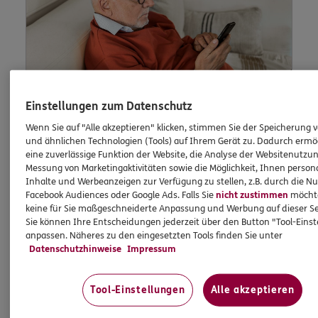
Einstellungen zum Datenschutz
Wenn Sie auf "Alle akzeptieren" klicken, stimmen Sie der Speicherung 
und ähnlichen Technologien (Tools) auf Ihrem Gerät zu. Dadurch ermö
Lob und Beschwerden
eine zuverlässige Funktion der Website, die Analyse der Websitenutzun
Messung von Marketingaktivitäten sowie die Möglichkeit, Ihnen persona
Inhalte und Werbeanzeigen zur Verfügung zu stellen, z.B. durch die N
Facebook Audiences oder Google Ads. Falls Sie
nicht zustimmen
möchten
Waren Sie zufrieden mit uns? Oder waren Sie
keine für Sie maßgeschneiderte Anpassung und Werbung auf dieser Se
Sie können Ihre Entscheidungen jederzeit über den Button "Tool-Eins
einmal nicht zufrieden? Dann können Sie uns
anpassen. Näheres zu den eingesetzten Tools finden Sie unter
dies hier schildern.
Datenschutzhinweise
Impressum
Tool-Einstellungen
Alle akzeptieren
Jetzt informieren