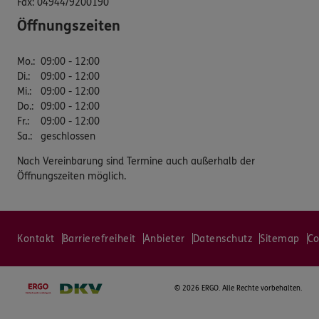
Fax:
04944/9200190
Öffnungszeiten
Mo.
:
09:00 - 12:00
Di.
:
09:00 - 12:00
Mi.
:
09:00 - 12:00
Do.
:
09:00 - 12:00
Fr.
:
09:00 - 12:00
Sa.
:
geschlossen
Nach Vereinbarung sind Termine auch außerhalb der
Öffnungszeiten möglich.
Kontakt
Barrierefreiheit
Anbieter
Datenschutz
Sitemap
Co
©
2026 ERGO. Alle Rechte vorbehalten.