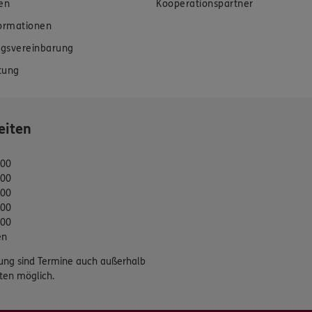
en
Kooperationspartner
formationen
gsvereinbarung
tung
eiten
:00
:00
:00
:00
:00
en
ung sind Termine auch außerhalb
ten möglich.