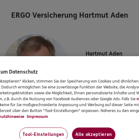
ERGO Versicherung Hartmut Aden
Hartmut
Aden
ERGO Berater
 zum Datenschutz
Tel:
04944/7262
akzeptieren" klicken, stimmen Sie der Speicherung von Cookies und ähnlichen
Mobil:
0172/8858744
. Dadurch ermöglichen Sie eine zuverlässige Funktion der Website, die Analy
rketingaktivitäten sowie die Möglichkeit, Ihnen personalisierte Inhalte und
n, z.B. durch die Nutzung von Facebook Audiences oder Google Ads. Falls Sie
n
r keine für Sie maßgeschneiderte Anpassung und Werbung auf dieser Seite mö
erzeit über den Button "Tool-Einstellungen" anpassen. Näheres zu den einge
hutzhinweise
Impressum
KUNDENZUFRIEDENHEIT
Tool-Einstellungen
Alle akzeptieren
Bewerten Sie hier