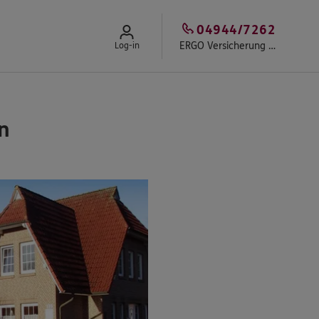
04944/7262
ERGO Versicherung Hartmut Aden
Log-in
n