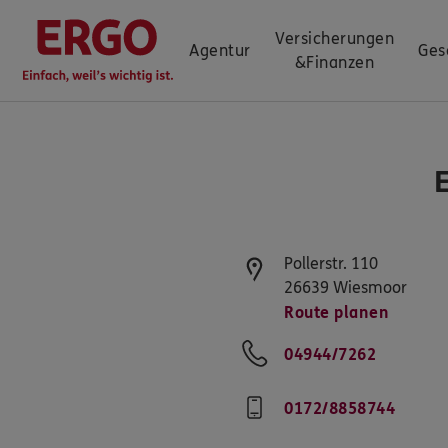
Versicherungen
Agentur
Ges
&
Finanzen
Pollerstr. 110
26639
Wiesmoor
Route planen
04944/7262
0172/8858744