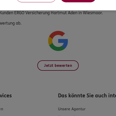
Kunden ERGO Versicherung Hartmut Aden in Wiesmoor.
ewertung ab.
Jetzt bewerten
rvices
Das könnte Sie auch int
en
Unsere Agentur