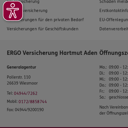
Kfz-Versicherung
Schaden meld
Krankenversicherung
Erstkontaktin
Versicherungen für den privaten Bedarf
EU-Offenlegun
Versicherungen für Geschäftskunden
Datenverarbei
ERGO Versicherung Hartmut Aden
Öffnungsz
Generalagentur
Mo.
:
09:00 - 12
Di.
:
09:00 - 12
Pollerstr. 110
Mi.
:
09:00 - 12
26639 Wiesmoor
Do.
:
09:00 - 12
Fr.
:
09:00 - 12
Tel:
04944/7262
Sa.
:
geschloss
Mobil:
0172/8858744
Nach Vereinbar
Fax:
04944/9200190
der Öffnungszei