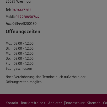
26639 Wiesmoor
Tel:
04944/7262
Mobil:
0172/8858744
Fax:
04944/9200190
Öffnungszeiten
Mo.
:
09:00 - 12:00
Di.
:
09:00 - 12:00
Mi.
:
09:00 - 12:00
Do.
:
09:00 - 12:00
Fr.
:
09:00 - 12:00
Sa.
:
geschlossen
Nach Vereinbarung sind Termine auch außerhalb der
Öffnungszeiten möglich.
Kontakt
Barrierefreiheit
Anbieter
Datenschutz
Sitemap
Co