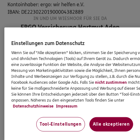
Kontoinhaber: ergo: wir helfen e.V.

IBAN: DE22302201900004382889
IN UND UM WIESMOOR FÜR SIE DA
ERGO Versicherung Hartmut Aden
Einstellungen zum Datenschutz
Wenn Sie auf "Alle akzeptieren" klicken, stimmen Sie der Speicherung 
und ähnlichen Technologien (Tools) auf Ihrem Gerät zu. Dadurch ermö
eine zuverlässige Funktion der Website, die Analyse der Websitenutzun
Messung von Marketingaktivitäten sowie die Möglichkeit, Ihnen persona
Inhalte und Werbeanzeigen zur Verfügung zu stellen, z.B. durch die N
Facebook Audiences oder Google Ads. Falls Sie
nicht zustimmen
möchten
keine für Sie maßgeschneiderte Anpassung und Werbung auf dieser Se
Sie können Ihre Entscheidungen jederzeit über den Button "Tool-Eins
anpassen. Näheres zu den eingesetzten Tools finden Sie unter
Datenschutzhinweise
Impressum
Hartmut
Aden
ERGO Berater
Tool-Einstellungen
Alle akzeptieren
Tel:
04944/7262
Mobil:
0172/8858744