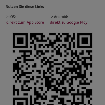
Nutzen Sie diese Links
> iOS:
> Android:
direkt zum App Store
direkt zu Google Play